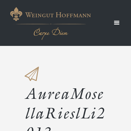
RieslLi
2013
AureaMose
llaRieslLi2