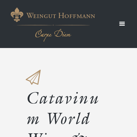
C
Medals
Catavinu
m World