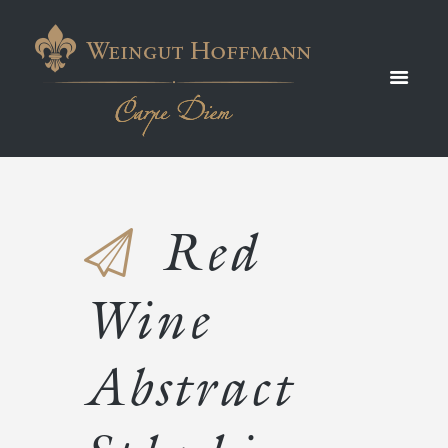
Abstract
Splashi
ng
Red
Wine
Abstract