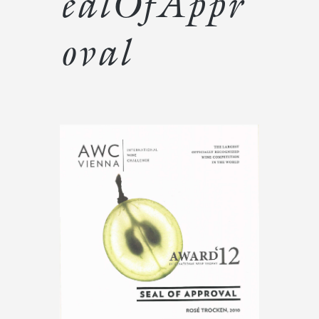
ealOfAppr
oval