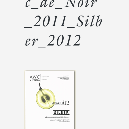
c_de_Noir
_2011_Silb
er_2012