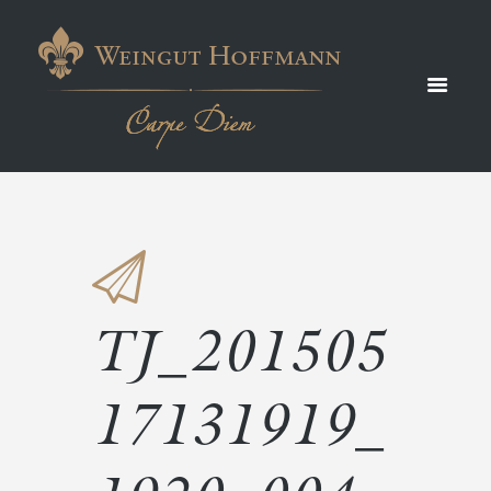
131919
_1920
_004
TJ_201505
17131919_