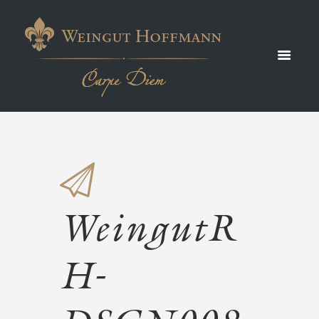
DSCN
00899
91016
WeingutR
H-