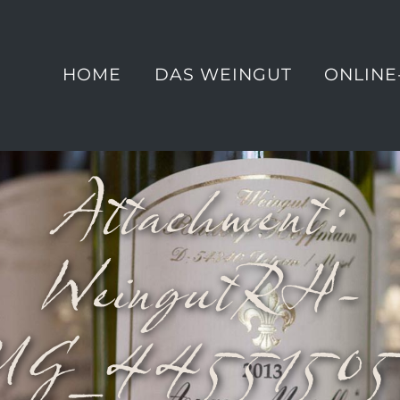
HOME
DAS WEINGUT
ONLINE
Attachment:
WeingutRH-
MG_44551505