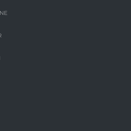
NE
R
N