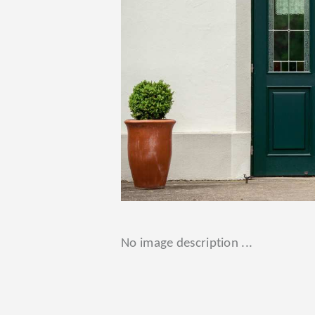
tem
516
No image description ...