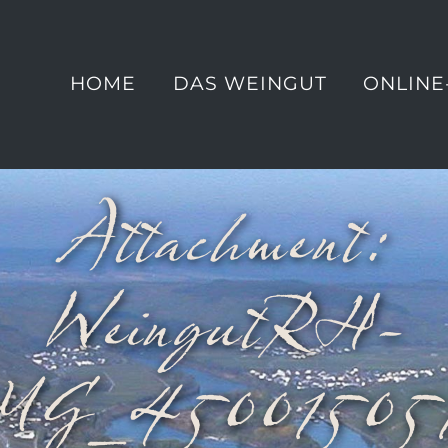
HOME
DAS WEINGUT
ONLINE
Attachment:
WeingutRH-
MG_45001505