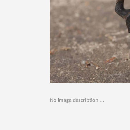
tem
516
No image description ...