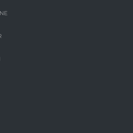
NE
R
N